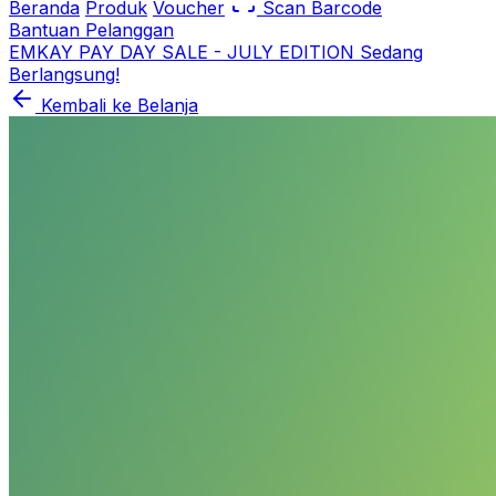
Beranda
Produk
Voucher
Scan Barcode
Bantuan Pelanggan
EMKAY PAY DAY SALE - JULY EDITION Sedang
Berlangsung!
Kembali ke Belanja