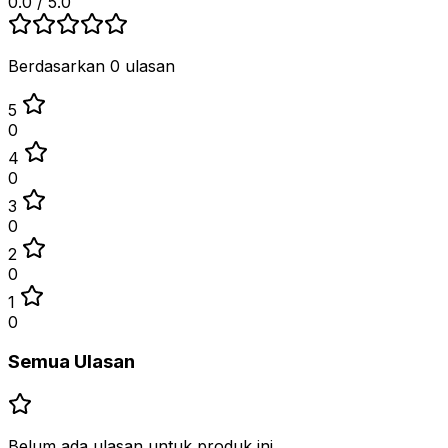
0.0
/ 5.0
Berdasarkan 0 ulasan
5
0
4
0
3
0
2
0
1
0
Semua Ulasan
Belum ada ulasan untuk produk ini.