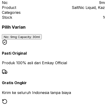
Nic
9m
Product
SaltNic Liquid, Ka
Categories
Stock
1
Pilih Varian
Nic: 9mg Capacity: 30ml
Pasti Original
Produk 100% asli dari Emkay Official
Gratis Ongkir
Kirim ke seluruh Indonesia tanpa biaya