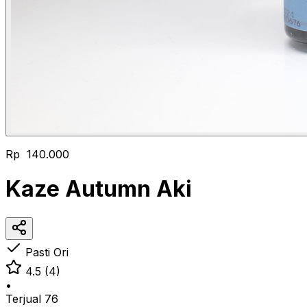
Rp 140.000
Kaze Autumn Aki
Pasti Ori
4.5
(4)
•
Terjual
76