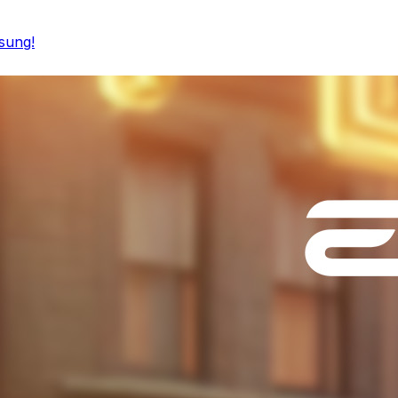
sung!