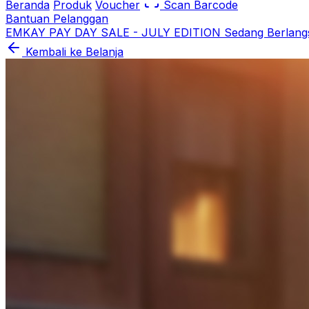
Beranda
Produk
Voucher
Scan Barcode
Bantuan Pelanggan
EMKAY PAY DAY SALE - JULY EDITION Sedang Berlang
Kembali ke Belanja