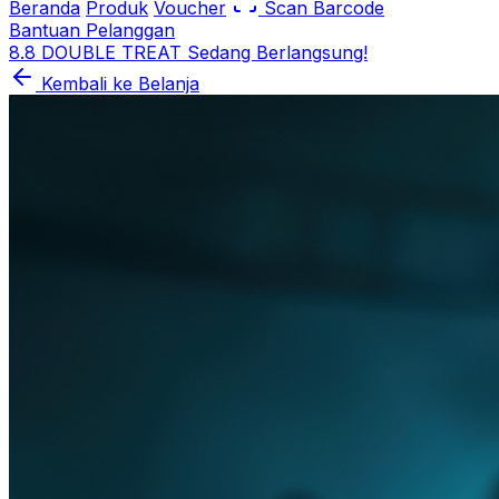
Beranda
Produk
Voucher
Scan Barcode
Bantuan Pelanggan
8.8 DOUBLE TREAT Sedang Berlangsung!
Kembali ke Belanja