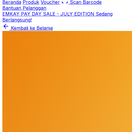
Beranda
Produk
Voucher
Scan Barcode
Bantuan Pelanggan
EMKAY PAY DAY SALE - JULY EDITION Sedang
Berlangsung!
Kembali ke Belanja