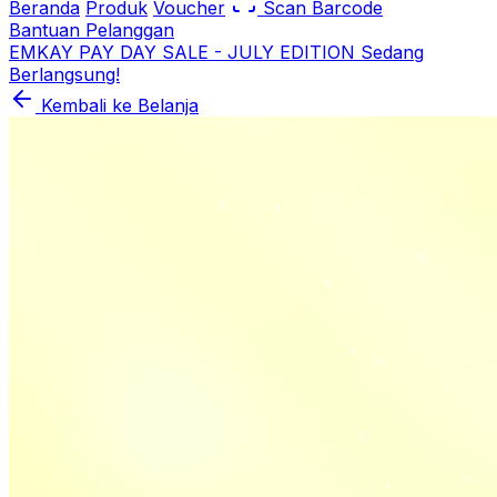
Beranda
Produk
Voucher
Scan Barcode
Bantuan Pelanggan
EMKAY PAY DAY SALE - JULY EDITION Sedang
Berlangsung!
Kembali ke Belanja