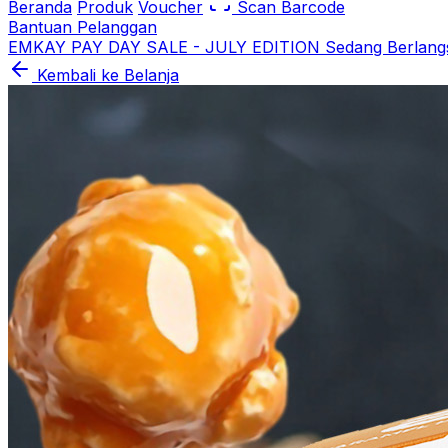
Beranda
Produk
Voucher
Scan Barcode
Bantuan Pelanggan
EMKAY PAY DAY SALE - JULY EDITION Sedang Berlang
Kembali ke Belanja