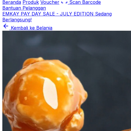
Beranda
Produk
Voucher
Scan Barcode
Bantuan Pelanggan
EMKAY PAY DAY SALE - JULY EDITION Sedang
Berlangsung!
Kembali ke Belanja