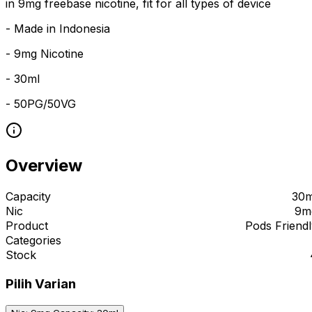
in 9mg freebase nicotine, fit for all types of device
- Made in Indonesia
- 9mg Nicotine
- 30ml
- 50PG/50VG
Overview
Capacity
30m
Nic
9m
Product
Pods Friendl
Categories
Stock
Pilih Varian